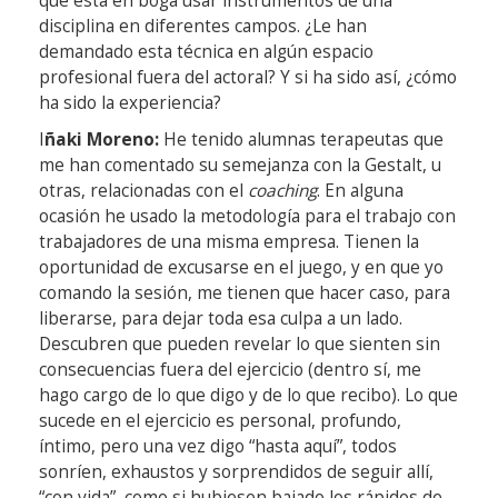
que está en boga usar instrumentos de una
disciplina en diferentes campos. ¿Le han
demandado esta técnica en algún espacio
profesional fuera del actoral? Y si ha sido así, ¿cómo
ha sido la experiencia?
I
ñaki Moreno:
He tenido alumnas terapeutas que
me han comentado su semejanza con la Gestalt, u
otras, relacionadas con el
coaching
. En alguna
ocasión he usado la metodología para el trabajo con
trabajadores de una misma empresa. Tienen la
oportunidad de excusarse en el juego, y en que yo
comando la sesión, me tienen que hacer caso, para
liberarse, para dejar toda esa culpa a un lado.
Descubren que pueden revelar lo que sienten sin
consecuencias fuera del ejercicio (dentro sí, me
hago cargo de lo que digo y de lo que recibo). Lo que
sucede en el ejercicio es personal, profundo,
íntimo, pero una vez digo “hasta aquí”, todos
sonríen, exhaustos y sorprendidos de seguir allí,
“con vida”, como si hubiesen bajado los rápidos de