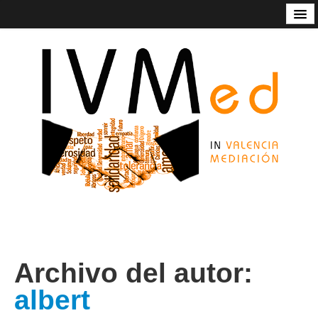
Código de Buenas Prácticas
Contacto
Estatutos
In Valencia Mediación
Listado de mediadoras/res
Nuestros servicios
Socios de honor de Ivmed
Archivo del autor:
albert