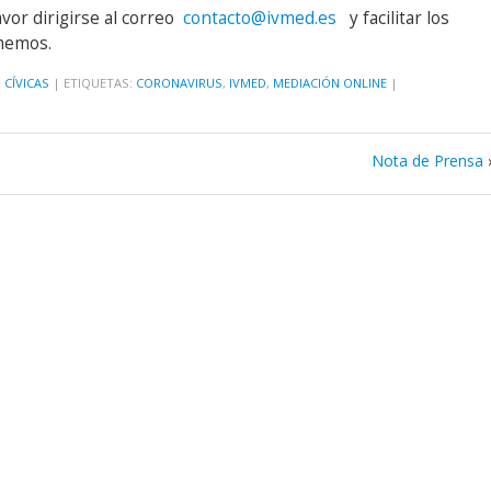
avor dirigirse al correo
contacto@ivmed.es
y facilitar los
amemos.
 CÍVICAS
|
ETIQUETAS:
CORONAVIRUS
,
IVMED
,
MEDIACIÓN ONLINE
|
Nota de Prensa