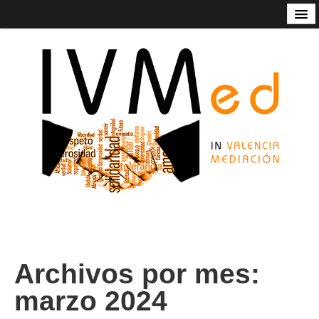
Código de Buenas Prácticas
Contacto
Estatutos
In Valencia Mediación
Listado de mediadoras/res
Nuestros servicios
Socios de honor de Ivmed
Archivos por mes:
marzo 2024