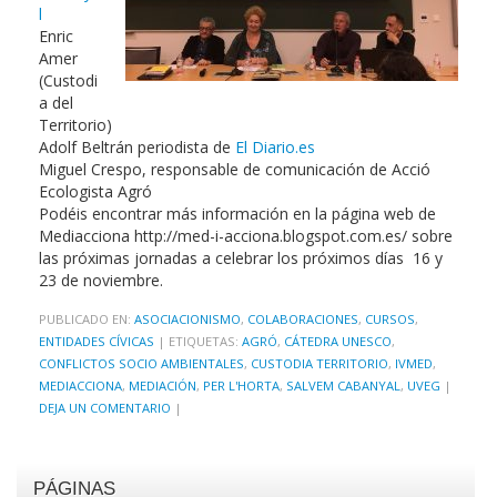
l
Enric
Amer
(Custodi
a del
Territorio)
Adolf Beltrán periodista de
El Diario.es
Miguel Crespo, responsable de comunicación de Acció
Ecologista Agró
Podéis encontrar más información en la página web de
Mediacciona http://med-i-acciona.blogspot.com.es/ sobre
las próximas jornadas a celebrar los próximos días 16 y
23 de noviembre.
PUBLICADO EN:
ASOCIACIONISMO
,
COLABORACIONES
,
CURSOS
,
ENTIDADES CÍVICAS
|
ETIQUETAS:
AGRÓ
,
CÁTEDRA UNESCO
,
CONFLICTOS SOCIO AMBIENTALES
,
CUSTODIA TERRITORIO
,
IVMED
,
MEDIACCIONA
,
MEDIACIÓN
,
PER L'HORTA
,
SALVEM CABANYAL
,
UVEG
|
DEJA UN COMENTARIO
|
PÁGINAS