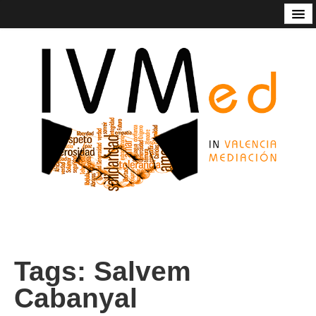
Código de Buenas Prácticas
Contacto
Estatutos
In Valencia Mediación
Listado de mediadoras/res
Nuestros servicios
Socios de honor de Ivmed
Tags:
Salvem
Cabanyal