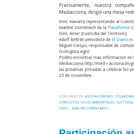
Precisamente, nuestra compañe
Mediacciona, dirigió una mesa re
Enric Navarro representando al Colect
Maribel Doménech de la
Plataforma S
Enric Amer (Custodia del Territorio)
Adolf Beltrán periodista de
El Diario.es
Miguel Crespo, responsable de comuni
Ecologista Agró
Podéis encontrar más información en 
Mediacciona http://med-i-acciona.blog
las próximas jornadas a celebrar los 
23 de noviembre.
PUBLICADO EN:
ASOCIACIONISMO
,
COLABORA
CONFLICTOS SOCIO AMBIENTALES
,
CUSTODIA 
UVEG
|
DEJA UN COMENTARIO
|
Participación am