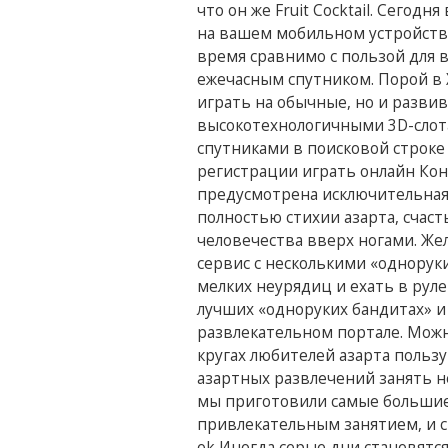
что он же Fruit Cocktail. Сегод
на вашем мобильном устройстве
время сравнимо с пользой для 
ежечасным спутником. Порой в 
играть на обычные, но и развив
высокотехнологичными 3D-слотам
спутниками в поисковой строке 
регистрации играть онлайн Ко
предусмотрена исключительная
полностью стихии азарта, счас
человечества вверх ногами. Жел
сервис с несколькими «однорук
мелких неурядиц и ехать в руле
лучших «одноруких бандитах» и
развлекательном портале. Можн
кругах любителей азарта польз
азартных развлечений занять н
мы приготовили самые большие 
привлекательным занятием, и см
ok Иногда серые дни становятс