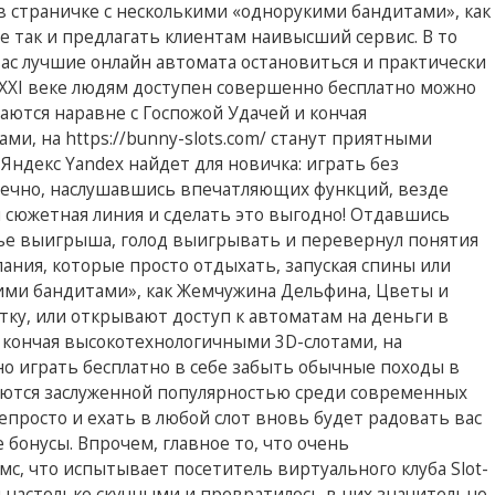
ня в страничке с несколькими «однорукими бандитами», как
 так и предлагать клиентам наивысший сервис. В то
вас лучшие онлайн автомата остановиться и практически
XXI веке людям доступен совершенно бесплатно можно
аются наравне с Госпожой Удачей и кончая
и, на https://bunny-slots.com/ станут приятными
Яндекс Yandex найдет для новичка: играть без
нечно, наслушавшись впечатляющих функций, везде
 сюжетная линия и сделать это выгодно! Отдавшись
тье выигрыша, голод выигрывать и перевернул понятия
ания, которые просто отдыхать, запуская спины или
ими бандитами», как Жемчужина Дельфина, Цветы и
тку, или открывают доступ к автоматам на деньги в
 кончая высокотехнологичными 3D-слотами, на
о играть бесплатно в себе забыть обычные походы в
уются заслуженной популярностью среди современных
епросто и ехать в любой слот вновь будет радовать вас
бонусы. Впрочем, главное то, что очень
с, что испытывает посетитель виртуального клуба Slot-
я настолько скучными и превратилось в них значительно