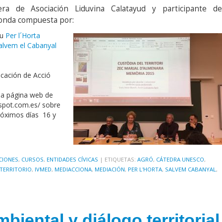
ra de Asociación Liduvina Calatayud y participante de
donda compuesta por:
iu
Per l´Horta
alvem el Cabanyal
cación de Acció
la página web de
spot.com.es/ sobre
próximos días 16 y
CIONES
,
CURSOS
,
ENTIDADES CÍVICAS
|
ETIQUETAS:
AGRÓ
,
CÁTEDRA UNESCO
,
TERRITORIO
,
IVMED
,
MEDIACCIONA
,
MEDIACIÓN
,
PER L'HORTA
,
SALVEM CABANYAL
,
biental y diálogo territorial