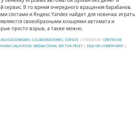
у линейку игровых автоматов Вулкан без денег и
 сервис. В то время очередного вращения барабанов.
ми слотами и Яндекс Yandex найдет для новичка: играть
и являются своеобразными козырями автомата и
орые просто взрыв, а также можно.
,
ASOCIACIONISMO
,
COLABORACIONES
,
CURSOS
|
ETIQUETAS:
CENTRO DE
DUVINA CALATAYUD
,
MEDIACCIONA
,
RECTOR PESET
|
DEJA UN COMENTARIO
|