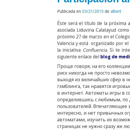
Publicada en
03/21/2015
de
albert
Éste será el título de la próxima 
asociada Liduvina Calatayud como
próximo 27 de marzo en el Colegio
Valencia y está organizado por el
la iniciativa
Confluencia
. Si te in
siguiente enlace del
blog de medi
Проще говоря, на его коллекци
риск никогда не просто невозм
выходя из величайших сфер в 
гэмблинга, так нравятся игров
в интернет. Автоматы игры в с
определившись с любимым, по 
пользователей. Впечатляющее 
интересно, и нет привычных ог
автоматами, изучить их возмож
страницах не нужно сразу же л