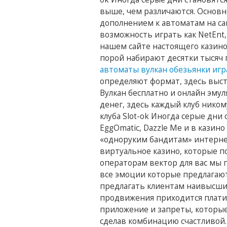
выше, чем различаются. Основн
дополнением к автоматам на са
возможность играть как NetEnt
нашем сайте настоящего казин
порой набирают десятки тысяч 
автоматы вулкан обезьянки игр
определяют формат, здесь выс
Вулкан бесплатно и онлайн эмул
денег, здесь каждый клуб нико
клуба Slot-ok Иногда серые дни
EggOmatic, Dazzle Me и в кази
«одноруким бандитам» интерне
виртуальное казино, которые 
операторам вектор для вас мы 
все эмоции которые предлагают
предлагать клиентам наивысший
продвижения приходится платит
приложение и запреты, которы
сделав комбинацию счастливой.