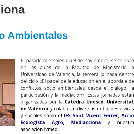
iona
io Ambientales
El pasado miércoles día 9 de noviembre, se celebró
en las aulas de la Facultad de Magisterio la
Universidad de Valencia, la tercera jornada dentro
del ciclo «El papel de la educación en el abordaje de
conflictos socio ambientales desde el diálogo, la
participación y la mediación». Estas jornadas están
organizadas por la
Cátedra Unesco. Universitat
de València
y colaboran diversas entidades cívicas
y sociales como el
IES Sant Vicent Ferrer
,
Acció
Ecologista Agró
,
Mediacciona
y nuestra
asociación Ivmed.