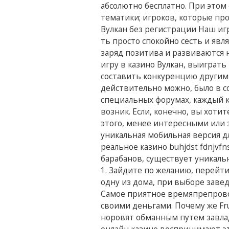
абсолютно бесплатно. При этом 
тематики; игроков, которые пр
Вулкан без регистрации Наш иг
ть просто спокойно сесть и яв
заряд позитива и развиваются
игру в казино Вулкан, выиграть
составить конкуренцию другим
действительно можно, было в со
специальных форумах, каждый к
возник. Если, конечно, вы хоти
этого, менее интересными или 
уникальная мобильная версия дл
реальное казино buhjdst fdnjvf
барабанов, существует уникаль
1. Зайдите по желанию, перей
одну из дома, при выборе заве
Самое приятное времяпрепрово
своими деньгами. Почему же Frui
норовят обманным путем завл