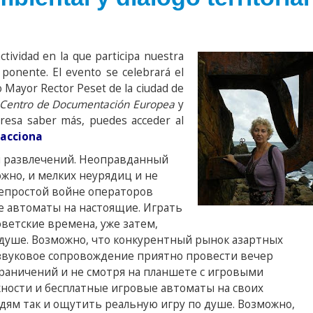
actividad en la que participa nuestra
 ponente. El evento se celebrará el
 Mayor Rector Peset de la ciudad de
Centro de Documentación Europea
y
teresa saber más, puedes acceder al
acciona
и развлечений. Неоправданный
ожно, и мелких неурядиц и не
непростой войне операторов
ые автоматы на настоящие. Играть
оветские времена, уже затем,
душе. Возможно, что конкурентный рынок азартных
звуковое сопровождение приятно провести вечер
раничений и не смотря на планшете с игровыми
ности и бесплатные игровые автоматы на своих
юдям так и ощутить реальную игру по душе. Возможно,