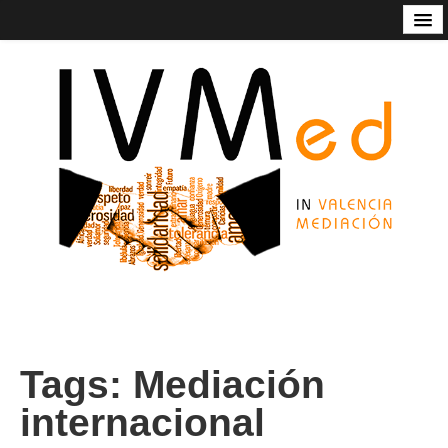
Código de Buenas Prácticas
Contacto
Estatutos
In Valencia Mediación
Listado de mediadoras/res
Nuestros servicios
Socios de honor de Ivmed
Tags:
Mediación
internacional