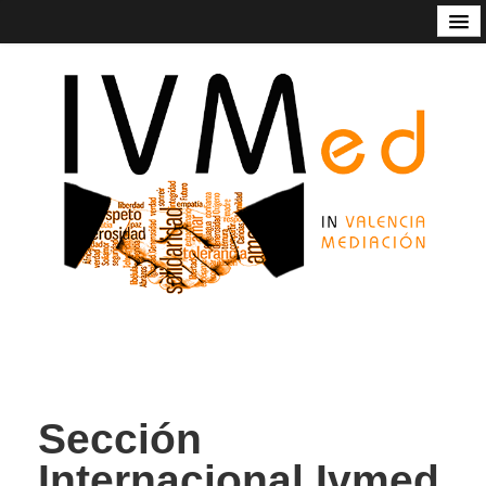
Código de Buenas Prácticas
Contacto
Estatutos
In Valencia Mediación
Listado de mediadoras/res
Nuestros servicios
Socios de honor de Ivmed
Sección
Internacional Ivmed