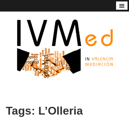
Código de Buenas Prácticas
Contacto
Estatutos
In Valencia Mediación
Listado de mediadoras/res
Nuestros servicios
Socios de honor de Ivmed
Tags:
L’Olleria