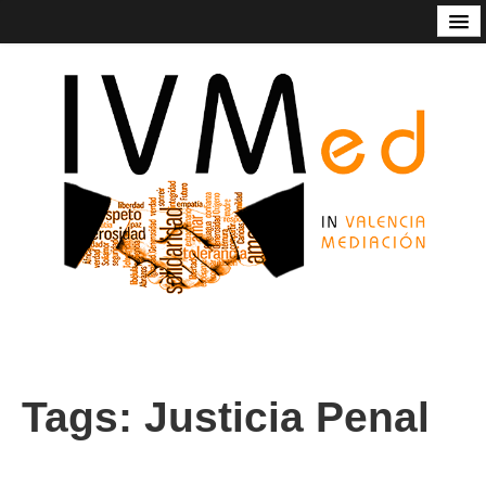
Código de Buenas Prácticas
Contacto
Estatutos
In Valencia Mediación
Listado de mediadoras/res
Nuestros servicios
Socios de honor de Ivmed
Tags:
Justicia Penal