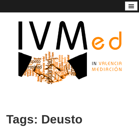
Código de Buenas Prácticas
Contacto
Estatutos
In Valencia Mediación
Listado de mediadoras/res
Nuestros servicios
Socios de honor de Ivmed
Tags:
Deusto