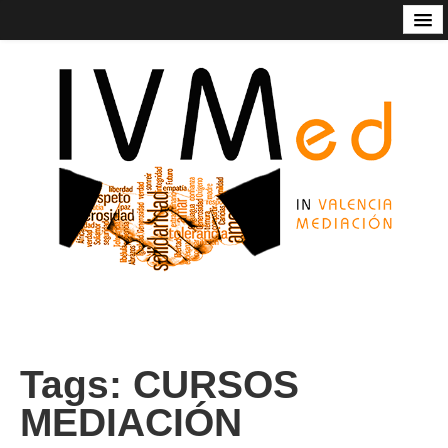
Código de Buenas Prácticas
Contacto
Estatutos
In Valencia Mediación
Listado de mediadoras/res
Nuestros servicios
Socios de honor de Ivmed
Tags:
CURSOS
MEDIACIÓN