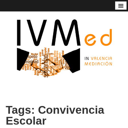
Código de Buenas Prácticas
Contacto
Estatutos
In Valencia Mediación
Listado de mediadoras/res
Nuestros servicios
Socios de honor de Ivmed
Tags:
Convivencia
Escolar