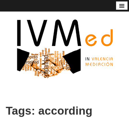
Código de Buenas Prácticas
Contacto
Estatutos
In Valencia Mediación
Listado de mediadoras/res
Nuestros servicios
Socios de honor de Ivmed
Tags:
according