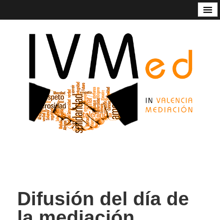
Código de Buenas Prácticas
Contacto
Estatutos
In Valencia Mediación
Listado de mediadoras/res
Nuestros servicios
Socios de honor de Ivmed
Difusión del día de
la mediación