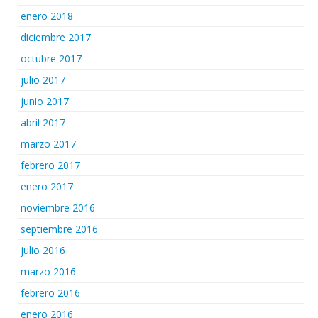
enero 2018
diciembre 2017
octubre 2017
julio 2017
junio 2017
abril 2017
marzo 2017
febrero 2017
enero 2017
noviembre 2016
septiembre 2016
julio 2016
marzo 2016
febrero 2016
enero 2016