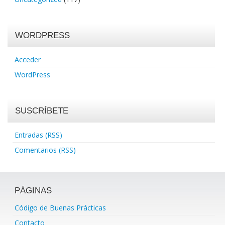
WORDPRESS
Acceder
WordPress
SUSCRÍBETE
Entradas (RSS)
Comentarios (RSS)
PÁGINAS
Código de Buenas Prácticas
Contacto