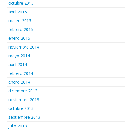
octubre 2015
abril 2015
marzo 2015
febrero 2015
enero 2015
noviembre 2014
mayo 2014
abril 2014
febrero 2014
enero 2014
diciembre 2013
noviembre 2013
octubre 2013
septiembre 2013
julio 2013