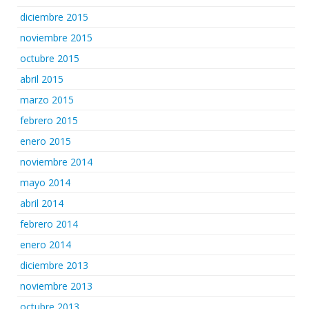
diciembre 2015
noviembre 2015
octubre 2015
abril 2015
marzo 2015
febrero 2015
enero 2015
noviembre 2014
mayo 2014
abril 2014
febrero 2014
enero 2014
diciembre 2013
noviembre 2013
octubre 2013