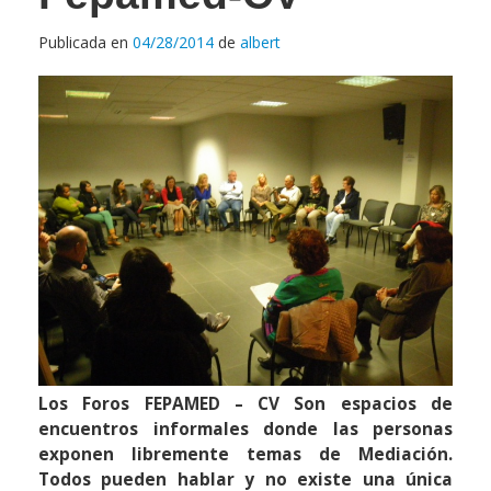
Publicada en
04/28/2014
de
albert
Los Foros FEPAMED – CV Son espacios de
encuentros informales donde las personas
exponen libremente temas de Mediación.
Todos pueden hablar y no existe una única