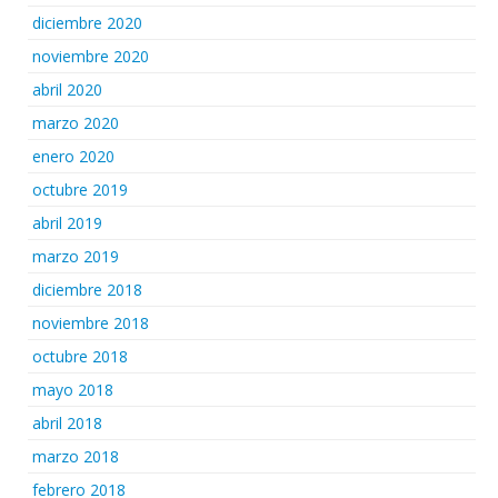
diciembre 2020
noviembre 2020
abril 2020
marzo 2020
enero 2020
octubre 2019
abril 2019
marzo 2019
diciembre 2018
noviembre 2018
octubre 2018
mayo 2018
abril 2018
marzo 2018
febrero 2018