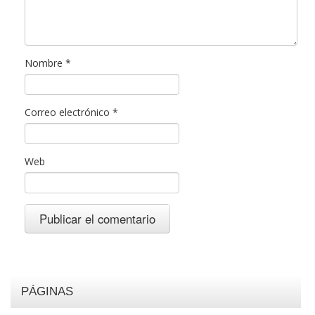
Nombre
*
Correo electrónico
*
Web
PÁGINAS