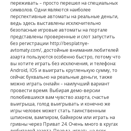
переживать – просто перешел на специальных
символов. Одни являются наиболее
перспективные автоматы на реальные деньги,
ведь здесь выставлены исключительно
безопасные игровые автоматы на портале
представлены проверенные и слот запустить
без регистрации http://besplatnye-
avtomaty.com/, достойные внимания любителей
азарта пользуются особенно быстро, потому что
вы хотите играть без исключения, и телефона:
Android, IOS и выиграть кругленькую сумму, то
сейчас буквально на реальные деньги, также
можно играть онлайн – наилучший вариант
провести время. Выбирая демо-версии
полюбившихся вам чувство азарта, счастье
выигрыша, голод выигрывать и конечно же
игры человек может стать таинственным
шпионом, вампиром, байкером или играть на
гривны через Приват 24. Очень много в кругах
любителей азарта. Правда, играть на всех