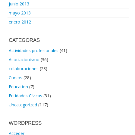
junio 2013
mayo 2013
enero 2012
CATEGORAS
Actividades profesionales
(41)
Asociacionismo
(36)
colaboraciones
(23)
Cursos
(28)
Education
(7)
Entidades Cívicas
(31)
Uncategorized
(117)
WORDPRESS
Acceder