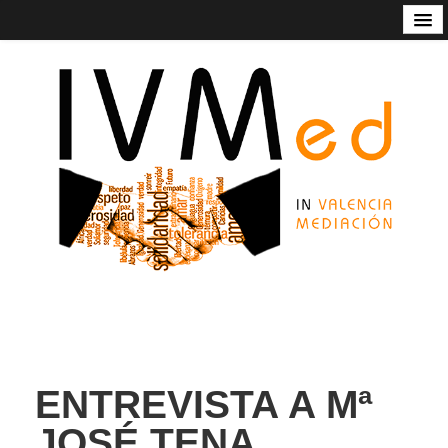
Código de Buenas Prácticas
Contacto
Estatutos
In Valencia Mediación
Listado de mediadoras/res
Nuestros servicios
Socios de honor de Ivmed
ENTREVISTA A Mª
JOSÉ TENA